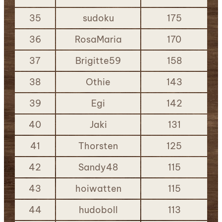
35
sudoku
175
36
RosaMaria
170
37
Brigitte59
158
38
Othie
143
39
Egi
142
40
Jaki
131
41
Thorsten
125
42
Sandy48
115
43
hoiwatten
115
44
hudoboll
113