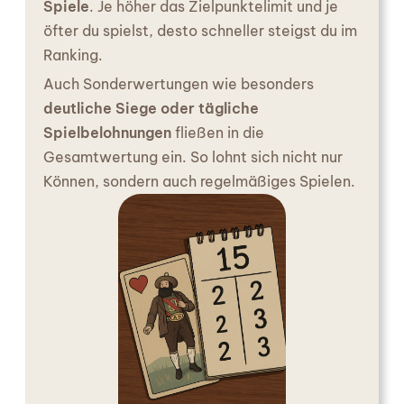
Spiele
. Je höher das Zielpunktelimit und je
öfter du spielst, desto schneller steigst du im
Ranking.
Auch Sonderwertungen wie besonders
deutliche Siege oder tägliche
Spielbelohnungen
fließen in die
Gesamtwertung ein. So lohnt sich nicht nur
Können, sondern auch regelmäßiges Spielen.