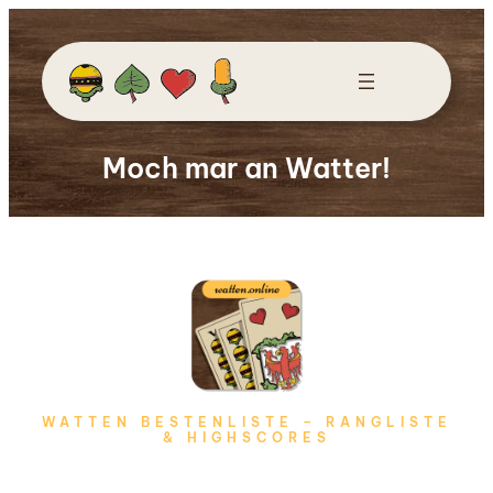
Skip
to
content
Moch mar an Watter!
WATTEN BESTENLISTE – RANGLISTE
& HIGHSCORES