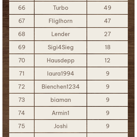
66
Turbo
49
67
Fliglhorn
47
68
Lender
27
69
Sigi4Sieg
18
70
Hausdepp
12
71
laura1994
9
72
Bienchen1234
9
73
biaman
9
74
Armin1
9
75
Joshi
9