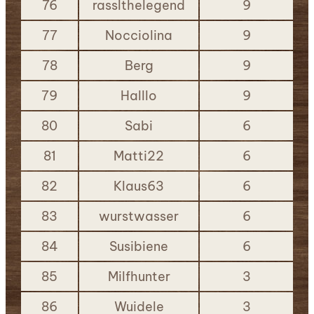
76
rasslthelegend
9
77
Nocciolina
9
78
Berg
9
79
Halllo
9
80
Sabi
6
81
Matti22
6
82
Klaus63
6
83
wurstwasser
6
84
Susibiene
6
85
Milfhunter
3
86
Wuidele
3