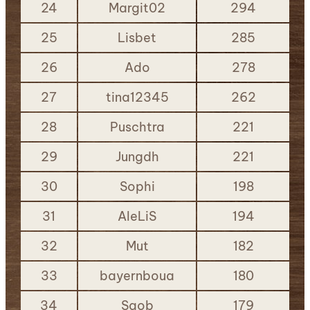
24
Margit02
294
25
Lisbet
285
26
Ado
278
27
tina12345
262
28
Puschtra
221
29
Jungdh
221
30
Sophi
198
31
AleLiS
194
32
Mut
182
33
bayernboua
180
34
Saob
179