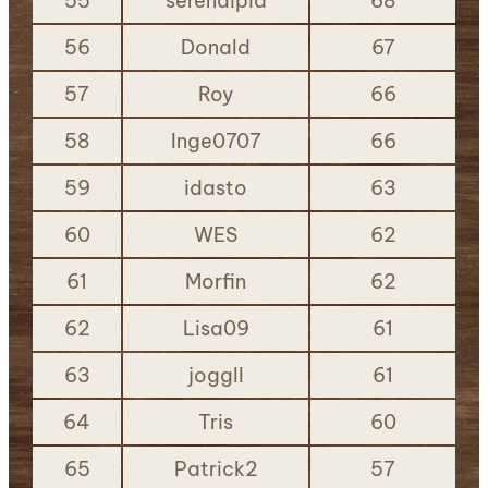
55
serendipia
68
56
Donald
67
57
Roy
66
58
Inge0707
66
59
idasto
63
60
WES
62
61
Morfin
62
62
Lisa09
61
63
joggll
61
64
Tris
60
65
Patrick2
57