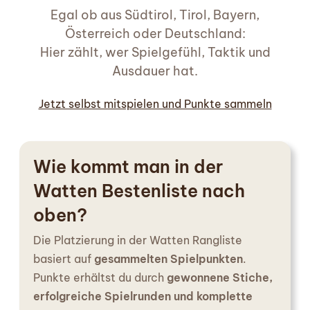
Egal ob aus Südtirol, Tirol, Bayern,
Österreich oder Deutschland:
Hier zählt, wer Spielgefühl, Taktik und
Ausdauer hat.
Jetzt selbst mitspielen und Punkte sammeln
Wie kommt man in der
Watten Bestenliste nach
oben?
Die Platzierung in der Watten Rangliste
basiert auf
gesammelten Spielpunkten
.
Punkte erhältst du durch
gewonnene Stiche,
erfolgreiche Spielrunden und komplette