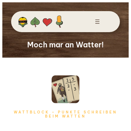
Skip
to
content
Moch mar an Watter!
WATTBLOCK – PUNKTE SCHREIBEN
BEIM WATTEN